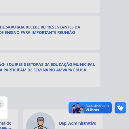
DE SARUTAIÁ RECEBE REPRESENTANTES DA
 DE ENSINO PARA IMPORTANTE REUNIÃO
ÃO- EQUIPES GESTORAS DA EDUCAÇÃO MUNICIPAL
Á PARTICIPAM DE SEMINÁRIO AMVAPA EDUCA...
RECEBE NOVA AMBULÂNCIA 0KM PARA REFORÇAR A
×
ICIPAL
Dep. Administrativo
Contab