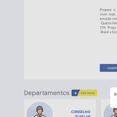
Prepare a 
viver mais
emoção com 
Quarta-feir
19h Praça 
Brasil x Es
CONTI
Departamentos
I
VER MAIS
CONSELHO
Dep. de 
TUTELAR