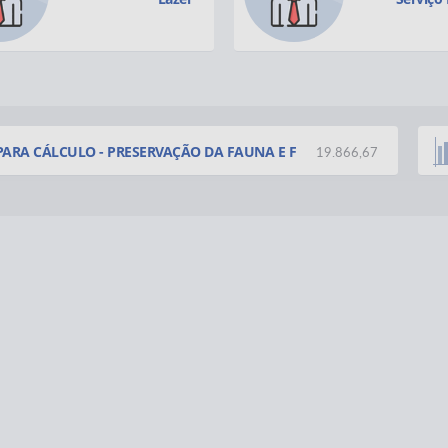
21 MAI 2026
CURSO DE P
 PARA CÁLCULO - PRESERVAÇÃO DA FAUNA E F
04 MAI 2026
19.866,67
ATENDIMEN
01 MAI 2026
1º DE MAIO
30 ABR 2026
SAÚDE NA E
PALESTRA 