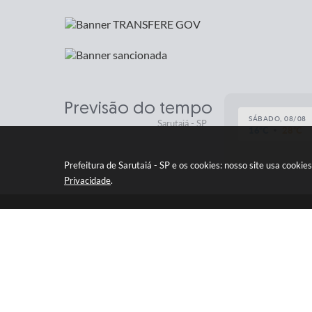
Previsão do tempo
SÁBADO, 08/08
Sarutaiá - SP
16ºC
28ºC
Prefeitura de Sarutaiá - SP e os cookies: nosso site usa cook
Privacidade
.